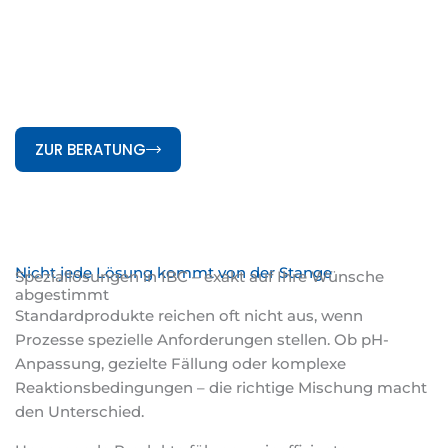
Individuelle Mischungen passgenau hergestelltsacken
Speziallösungen in IBC – exakt auf Ihre Anwendung
abgestimmt
ZUR BERATUNG
Nicht jede Lösung kommt von der Stange
Speziallösungen in IBC – exakt auf Ihre Wünsche
abgestimmt
Standardprodukte reichen oft nicht aus, wenn
Prozesse spezielle Anforderungen stellen. Ob pH-
Anpassung, gezielte Fällung oder komplexe
Reaktionsbedingungen – die richtige Mischung macht
den Unterschied.