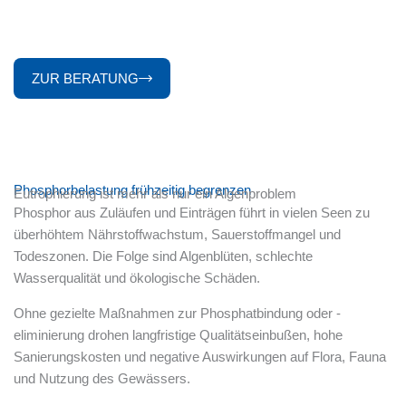
Seen stabilisieren statt überlasten
Effektive Phosphateliminierung und Wiederbelebung von Seen
ZUR BERATUNG
Phosphorbelastung frühzeitig begrenzen
Eutrophierung ist mehr als nur ein Algenproblem
Phosphor aus Zuläufen und Einträgen führt in vielen Seen zu
überhöhtem Nährstoffwachstum, Sauerstoffmangel und
Todeszonen. Die Folge sind Algenblüten, schlechte
Wasserqualität und ökologische Schäden.
Ohne gezielte Maßnahmen zur Phosphatbindung oder -
eliminierung drohen langfristige Qualitätseinbußen, hohe
Sanierungskosten und negative Auswirkungen auf Flora, Fauna
und Nutzung des Gewässers.