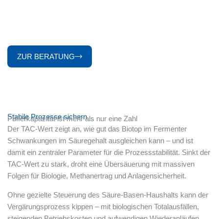
Gezielt TAC-Wert kontrollieren
Stabiler Biogasprozess durch kontrollierten TAC-Wert
ZUR BERATUNG
Stabile Prozesse sichern
Pufferkapazität ist mehr als nur eine Zahl
Der TAC-Wert zeigt an, wie gut das Biotop im Fermenter
Schwankungen im Säuregehalt ausgleichen kann – und ist
damit ein zentraler Parameter für die Prozessstabilität. Sinkt der
TAC-Wert zu stark, droht eine Übersäuerung mit massiven
Folgen für Biologie, Methanertrag und Anlagensicherheit.
Ohne gezielte Steuerung des Säure-Basen-Haushalts kann der
Vergärungsprozess kippen – mit biologischen Totalausfällen,
steigenden Betriebskosten und aufwendigen Wiederanläufen.