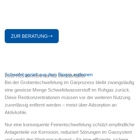
Gezielt Schwefel reduzieren
Feinentschwefelung zum Schutz Ihrer Anlagen
ZUR BERATUNG
Schwefel gezielt aus dem Biogas entfernen
Rest-H₂S ist mehr als nur ein Störfaktor
Bei der Grobentschwefelung im Gärprozess bleibt zwangsläufig
eine gewisse Menge Schwefelwasserstoff im Rohgas zurück.
Diese Restkonzentrationen müssen vor der weiteren Nutzung
zuverlässig entfernt werden – meist über Adsorption an
Aktivkohle.
Nur eine konsequente Feinentschwefelung schützt empfindliche
Anlagenteile vor Korrosion, reduziert Störungen im Gassystem
und senkt den Wartungsaufwand – für eine effiziente, sichere