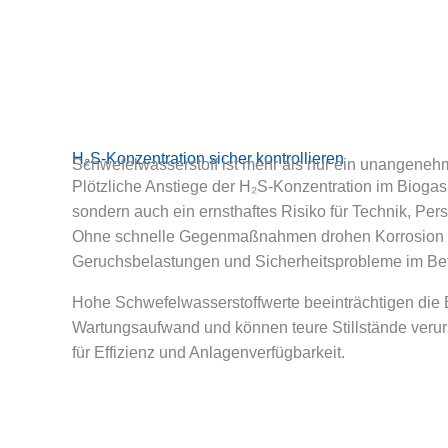
H₂S-Konzentration sicher kontrollieren
Schwefelwasserstoff ist mehr als nur ein unangeneh
Plötzliche Anstiege der H₂S-Konzentration im Biogas s
sondern auch ein ernsthaftes Risiko für Technik, Pers
Ohne schnelle Gegenmaßnahmen drohen Korrosion 
Geruchsbelastungen und Sicherheitsprobleme im Bet
Hohe Schwefelwasserstoffwerte beeinträchtigen die
Wartungsaufwand und können teure Stillstände verur
für Effizienz und Anlagenverfügbarkeit.